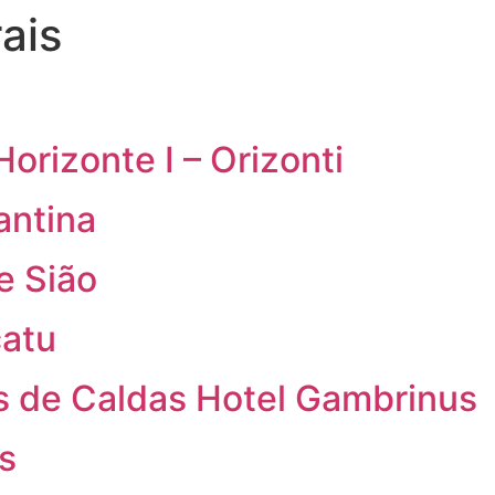
ais
orizonte I – Orizonti
antina
e Sião
catu
s de Caldas Hotel Gambrinus
s