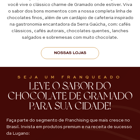
você vive o clássico charme de Gramado onde estiver. Viva
o sabor dos bons momentos com a nossa completa linha de
chocolates finos, além de um cardápio de cafeteria inspirado
na gastronomia encantadora da Serra Gaúcha, com: cafés
clássicos, cafés autorais, chocolates quentes, lanches
salgados e sobremesas com muito chocolate.
NOSSAS LOJAS
SEJA UM FRANQUEADO
LEVE O SABOR DO
CHOCOLATE DE GRAMADO
PARA SUA CIDADE!
Faça parte do segmento de Franchising que mais cresce no
Brasil. Invista em produtos premium e na receita de sucesso
da Lugano: